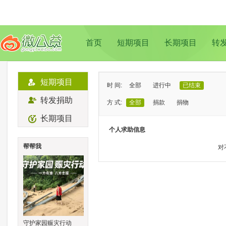
首页
短期项目
长期项目
转
短期项目
时 间:
全部
进行中
已结束
转发捐助
方 式:
全部
捐款
捐物
长期项目
状 态:
已证实
待证实
个人求助信息
类 型:
全部
支教助学
儿童成长
帮帮我
对
地 域:
全部
北京
上海
广州
成
守护家园赈灾行动