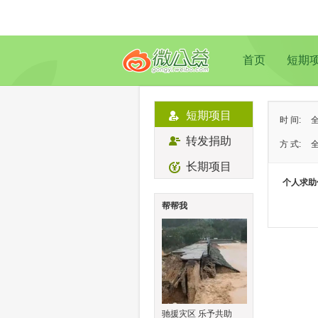
首页
短期
短期项目
时 间:
转发捐助
方 式:
长期项目
状 态:
个人求助
类 型:
帮帮我
地 域:
驰援灾区 乐予共助