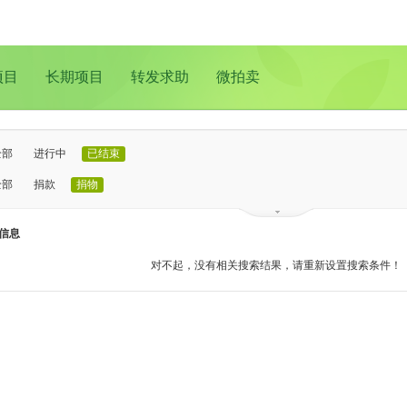
项目
长期项目
转发求助
微拍卖
全部
进行中
已结束
全部
捐款
捐物
已证实
待证实
信息
全部
支教助学
儿童成长
医疗救助
动物保护
环境保护
其他
对不起，没有相关搜索结果，请重新设置搜索条件！
全部
北京
上海
广州
成都
深圳
南京
更多地域