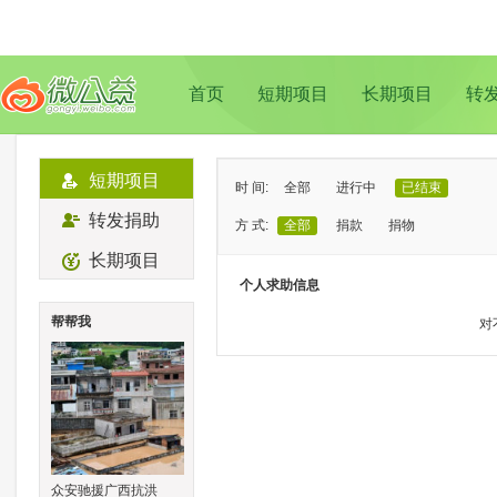
首页
短期项目
长期项目
转
短期项目
时 间:
全部
进行中
已结束
转发捐助
方 式:
全部
捐款
捐物
长期项目
状 态:
已证实
待证实
个人求助信息
类 型:
全部
支教助学
儿童成长
帮帮我
对
地 域:
全部
北京
上海
广州
成
众安驰援广西抗洪