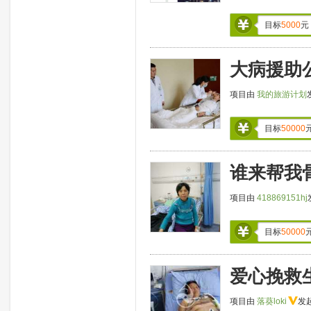
目标
5000
元
大病援助
项目由
我的旅游计划
目标
50000
谁来帮我骨癌
项目由
418869151hj
目标
50000
爱心挽救
项目由
落葵loki
发