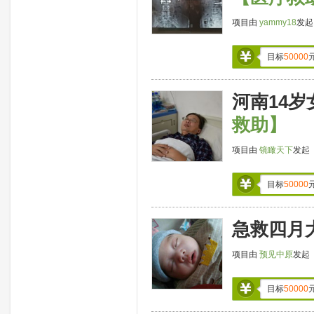
项目由
yammy18
发
目标
50000
河南14
救助】
项目由
镜瞰天下
发起
目标
50000
急救四月
项目由
预见中原
发起
目标
50000