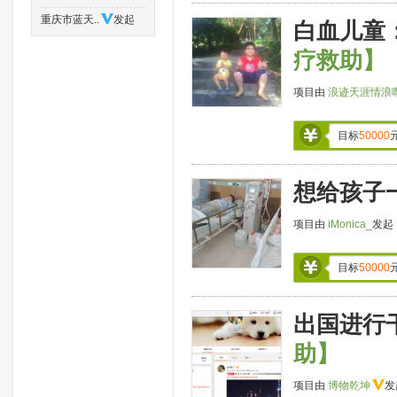
重庆市蓝天..
发起
白血儿童
疗救助】
项目由
浪迹天涯情浪
目标
50000
想给孩子
项目由
iMonica_
发起
目标
50000
出国进行
助】
项目由
博物乾坤
发