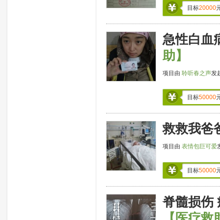
目标
20000
急性白血
助】
项目由
聆听春之声
发
目标
50000
救救我爸
项目由
表情包巨可爱
目标
50000
脊髓损伤
【医疗救