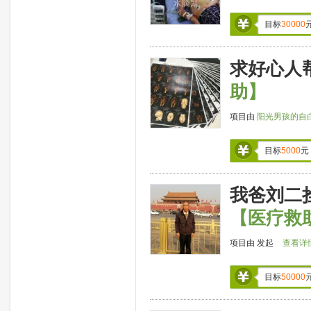
目标
30000
求好心人
助】
项目由
阳光男孩的自
目标
5000
元
我爸刘二
【医疗救
项目由
发起
查看详
目标
50000