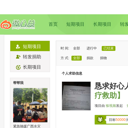
首页
短期项目
长期项目
转
短期项目
时 间:
全部
进行中
已结束
转发捐助
方 式:
全部
捐款
捐物
长期项目
状 态:
已证实
待证实
个人求助信息
类 型:
全部
支教助学
儿童成长
帮帮我
恳求好心
地 域:
全部
北京
上海
广州
成
疗救助】
项目由
猕视频
发起
目标
50000
紧急驰援广西水灾