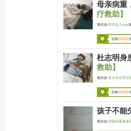
母亲病重
疗救助】
项目由
时尚达人aaa
目标
50000
杜志明身
救助】
项目由
音乐皇后李芸
目标
50000
孩子不能
项目由
想跟你看最美