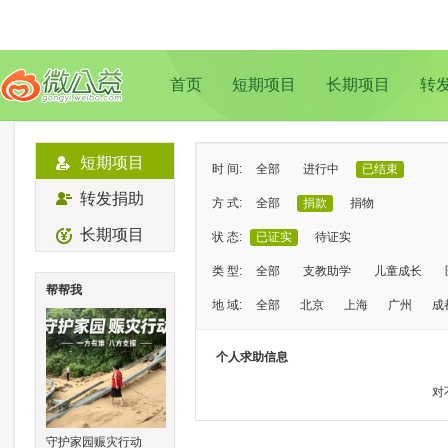
首页
短期项目
长期项目
转
短期项目
时 间:
全部
进行中
已结束
转发捐助
方 式:
全部
捐款
捐物
长期项目
状 态:
已证实
待证实
类 型:
全部
支教助学
儿童成长
帮帮我
地 域:
全部
北京
上海
广州
成
个人求助信息
对
守护家园赈灾行动