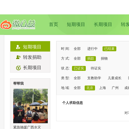
首页
短期项目
长期项目
转
短期项目
时 间:
全部
进行中
已结束
转发捐助
方 式:
全部
捐款
捐物
长期项目
状 态:
已证实
待证实
类 型:
全部
支教助学
儿童成长
帮帮我
地 域:
全部
北京
上海
广州
成
个人求助信息
对
紧急驰援广西水灾