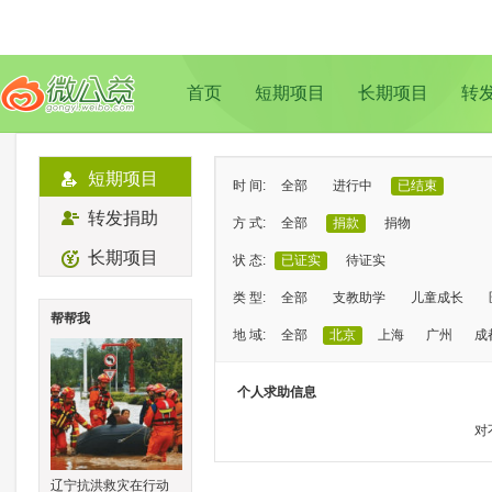
首页
短期项目
长期项目
转
短期项目
时 间:
全部
进行中
已结束
转发捐助
方 式:
全部
捐款
捐物
长期项目
状 态:
已证实
待证实
类 型:
全部
支教助学
儿童成长
帮帮我
地 域:
全部
北京
上海
广州
成
个人求助信息
对
辽宁抗洪救灾在行动