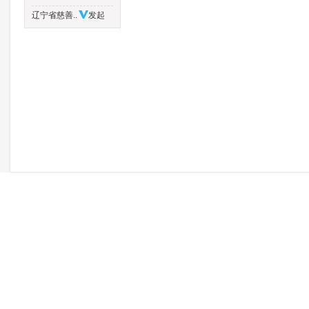
辽宁省慈善..
发起