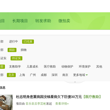
项目
长期项目
转发求助
微拍卖
全部
进行中
已结束
全部
捐款
捐物
已证实
待证实
全部
支教助学
儿童成长
医疗救助
动物保护
环境保护
其他
全部
北京
上海
广州
成都
深圳
南京
更多地域
信息
杜志明身患重病因没钱看病欠下巨债30万元
【医疗救助】
项目由
音乐皇后李芸彬
发起
查看详情»