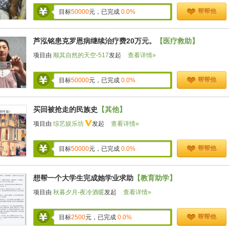
帮帮他
目标
50000
元，已完成
0.0%
芦泓铭患克罗恩病继续治疗费20万元。
【医疗救助】
项目由
顺其自然的天空-517
发起
查看详情»
帮帮他
目标
50000
元，已完成
0.0%
买回被抢走的民族史
【其他】
项目由
综艺娱乐坊
发起
查看详情»
帮帮他
目标
50000
元，已完成
0.0%
想帮一个大学生完成她学业求助
【教育助学】
项目由
秋暮夕月-夜冷酒暖
发起
查看详情»
帮帮他
目标
2500
元，已完成
0.0%