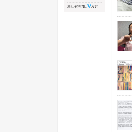
浙江省壹加..
发起