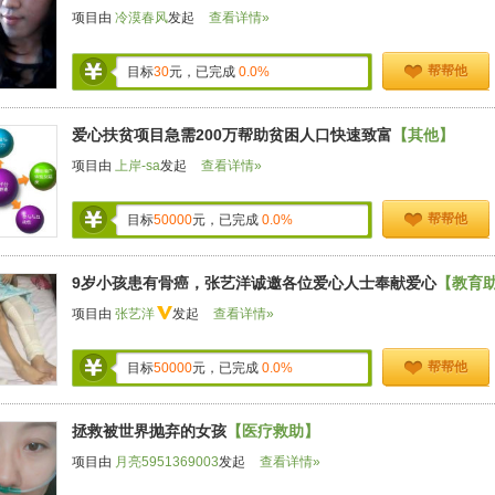
项目由
冷漠春风
发起
查看详情»
帮帮他
目标
30
元，已完成
0.0%
爱心扶贫项目急需200万帮助贫困人口快速致富
【其他】
项目由
上岸-sa
发起
查看详情»
帮帮他
目标
50000
元，已完成
0.0%
9岁小孩患有骨癌，张艺洋诚邀各位爱心人士奉献爱心
【教育
项目由
张艺洋
发起
查看详情»
帮帮他
目标
50000
元，已完成
0.0%
拯救被世界抛弃的女孩
【医疗救助】
项目由
月亮5951369003
发起
查看详情»