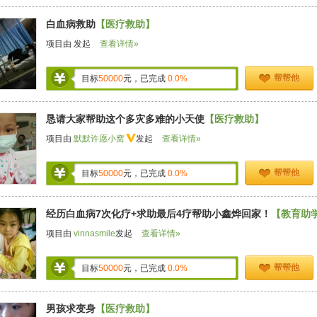
白血病救助
【医疗救助】
项目由
发起
查看详情»
帮帮他
目标
50000
元，已完成
0.0%
恳请大家帮助这个多灾多难的小天使
【医疗救助】
项目由
默默许愿小窝
发起
查看详情»
帮帮他
目标
50000
元，已完成
0.0%
经历白血病7次化疗+求助最后4疗帮助小鑫烨回家！
【教育助
项目由
vinnasmile
发起
查看详情»
帮帮他
目标
50000
元，已完成
0.0%
男孩求变身
【医疗救助】