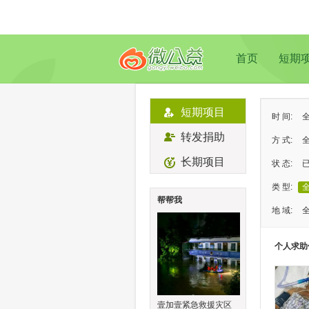
首页
短期
短期项目
时 间:
转发捐助
方 式:
长期项目
状 态:
类 型:
帮帮我
地 域:
个人求助
壹加壹紧急救援灾区