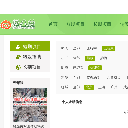
首页
短期项目
长期项目
转
短期项目
时 间:
全部
进行中
已结束
转发捐助
方 式:
全部
捐款
捐物
长期项目
状 态:
已证实
待证实
类 型:
全部
支教助学
儿童成长
帮帮我
地 域:
全部
北京
上海
广州
成
个人求助信息
对
驰援彭水山体崩塌灾