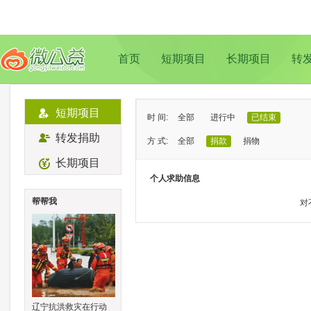
首页
短期项目
长期项目
转
短期项目
时 间:
全部
进行中
已结束
转发捐助
方 式:
全部
捐款
捐物
长期项目
状 态:
已证实
待证实
个人求助信息
类 型:
全部
支教助学
儿童成长
帮帮我
对
地 域:
全部
北京
上海
广州
成
辽宁抗洪救灾在行动