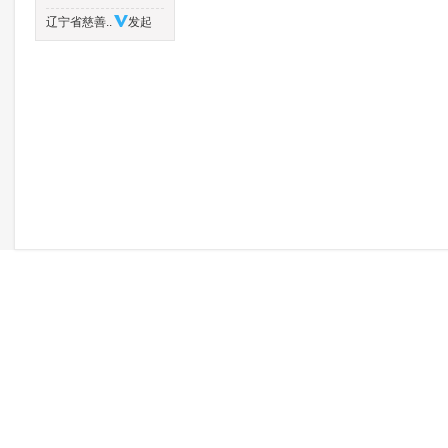
辽宁省慈善..
发起