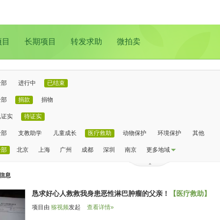
项目
长期项目
转发求助
微拍卖
全部
进行中
已结束
全部
捐款
捐物
已证实
待证实
全部
支教助学
儿童成长
医疗救助
动物保护
环境保护
其他
全部
北京
上海
广州
成都
深圳
南京
更多地域
信息
恳求好心人救救我身患恶性淋巴肿瘤的父亲！
【医疗救助】
项目由
猕视频
发起
查看详情»