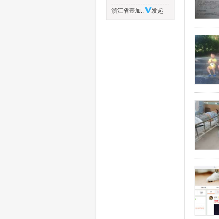
浙江省壹加..
发起