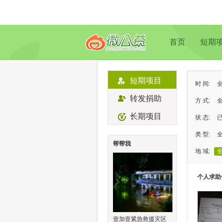
首页
短期
短期项目
时 间:
转发捐助
方 式:
长期项目
状 态:
类 型:
帮帮我
地 域:
个人求助
壹加壹紧急救援灾区