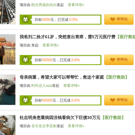
项目由
阳光男孩的自白
发起
查看详情»
帮帮他
目标
5000
元，已完成
0.0%
我爸刘二拴才61岁，突然查出胃癌，需5万元医疗费
【医疗救
项目由
发起
查看详情»
帮帮他
目标
50000
元，已完成
0.0%
母亲病重，希望大家可以帮帮忙，救这个家庭
【医疗救助】
项目由
时尚达人aaa
发起
查看详情»
帮帮他
目标
50000
元，已完成
0.0%
杜志明身患重病因没钱看病欠下巨债30万元
【医疗救助】
项目由
音乐皇后李芸彬
发起
查看详情»