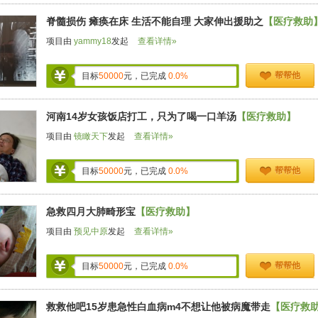
脊髓损伤 瘫痪在床 生活不能自理 大家伸出援助之
【医疗救助
项目由
yammy18
发起
查看详情»
帮帮他
目标
50000
元，已完成
0.0%
河南14岁女孩饭店打工，只为了喝一口羊汤
【医疗救助】
项目由
镜瞰天下
发起
查看详情»
帮帮他
目标
50000
元，已完成
0.0%
急救四月大肺畸形宝
【医疗救助】
项目由
预见中原
发起
查看详情»
帮帮他
目标
50000
元，已完成
0.0%
救救他吧15岁患急性白血病m4不想让他被病魔带走
【医疗救