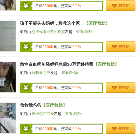
帮帮他
目标
50000
元，已完成
0.0%
孩子不能失去妈妈，救救这个家！
【医疗救助】
项目由
想跟你看最美的晚霞
发起
查看详情»
帮帮他
目标
20000
元，已完成
0.0%
急性白血病年轻妈妈急需30万元移植费
【医疗救助】
项目由
聆听春之声
发起
查看详情»
帮帮他
目标
50000
元，已完成
0.0%
救救我爸爸
【医疗救助】
项目由
表情包巨可爱
发起
查看详情»
帮帮他
目标
50000
元，已完成
0.0%