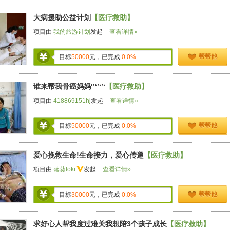
大病援助公益计划
【医疗救助】
项目由
我的旅游计划
发起
查看详情»
帮帮他
目标
50000
元，已完成
0.0%
谁来帮我骨癌妈妈‘’‘’‘’‘
【医疗救助】
项目由
418869151hj
发起
查看详情»
帮帮他
目标
50000
元，已完成
0.0%
爱心挽救生命!生命接力，爱心传递
【医疗救助】
项目由
落葵loki
发起
查看详情»
帮帮他
目标
30000
元，已完成
0.0%
求好心人帮我度过难关我想陪3个孩子成长
【医疗救助】