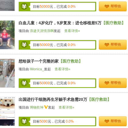
帮帮他
目标
50000
元，已完成
0.0%
白血儿童：4岁化疗，9岁复发：进仓移植差5万
【医疗救助】
项目由
浪迹天涯情浪啊
发起
查看详情»
帮帮他
目标
50000
元，已完成
0.0%
想给孩子一个完整的家
【医疗救助】
项目由
iMonica_
发起
查看详情»
帮帮他
目标
50000
元，已完成
0.0%
出国进行干细胞再生牙龈手术急需20万
【医疗救助】
项目由
博物乾坤
发起
查看详情»
帮帮他
目标
5000
元，已完成
0.0%