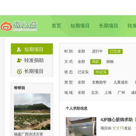
首页
短期项目
长期项目
转
短期项目
时 间:
全部
进行中
已结束
转发捐助
方 式:
全部
捐款
捐物
长期项目
状 态:
已证实
待证实
类 型:
全部
支教助学
儿童成长
帮帮我
地 域:
全部
北京
上海
广州
成
个人求助信息
4岁猫心脏病求助
项目由
甘甘TX
发起
驰援广西洪涝灾害