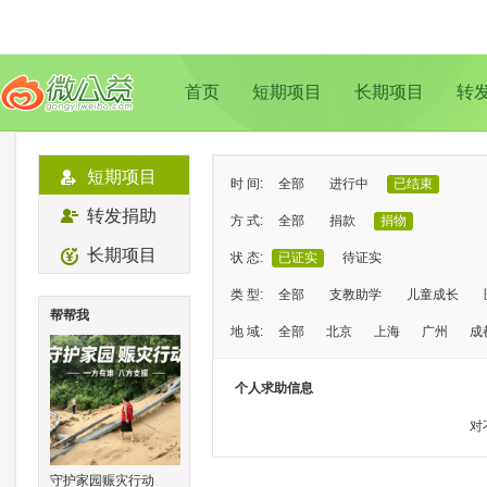
首页
短期项目
长期项目
转
短期项目
时 间:
全部
进行中
已结束
转发捐助
方 式:
全部
捐款
捐物
长期项目
状 态:
已证实
待证实
类 型:
全部
支教助学
儿童成长
帮帮我
地 域:
全部
北京
上海
广州
成
个人求助信息
对
守护家园赈灾行动