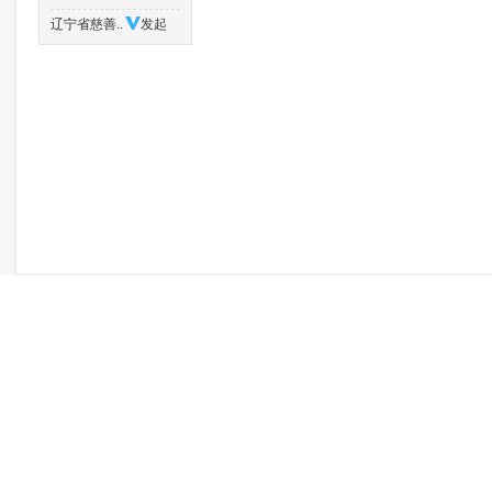
辽宁省慈善..
发起