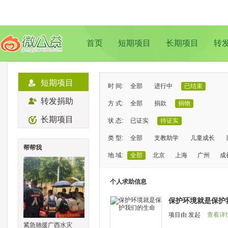
首页
短期项目
长期项目
转
短期项目
时 间:
全部
进行中
已结束
转发捐助
方 式:
全部
捐款
捐物
长期项目
状 态:
已证实
待证实
类 型:
全部
支教助学
儿童成长
帮帮我
地 域:
全部
北京
上海
广州
成
个人求助信息
保护环境就是保护
项目由
发起
查看详
紧急驰援广西水灾