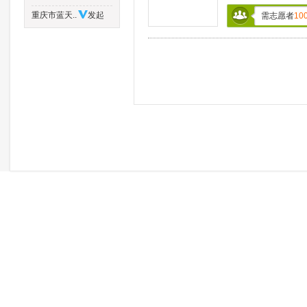
重庆市蓝天..
发起
需志愿者
10