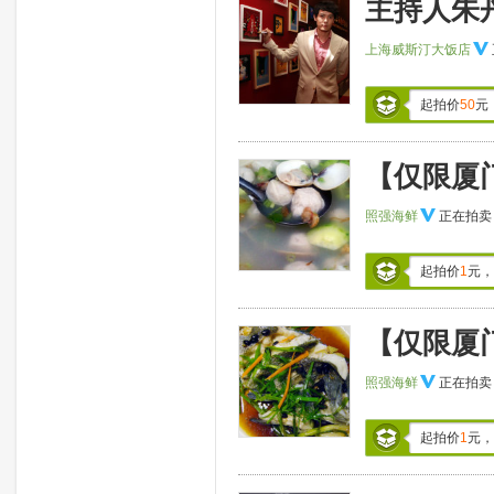
主持人朱
上海威斯汀大饭店
起拍价
50
元
【仅限厦
照强海鲜
正在拍卖
起拍价
1
元，
【仅限厦
照强海鲜
正在拍卖
起拍价
1
元，