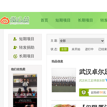
首页
短期项目
长期项目
转
短期项目
主 题:
转发捐助
状 态:
全部
未开始
进行中
已结束
长期项目
拍品信息
他们在拍卖
武汉卓尔
武汉长江足球俱乐部
起拍价
50
元
爱心包裹项目