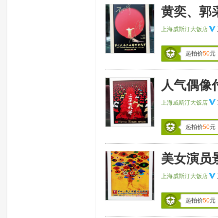
黄奕、郭
上海威斯汀大饭店
起拍价
50
元
人气偶像
上海威斯汀大饭店
起拍价
50
元
美女演员
上海威斯汀大饭店
起拍价
50
元