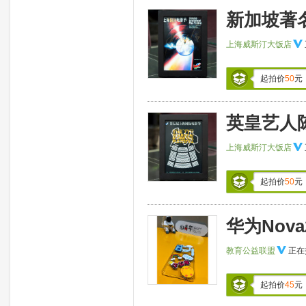
新加坡著
上海威斯汀大饭店
起拍价
50
元
英皇艺人
上海威斯汀大饭店
起拍价
50
元
华为Nova
教育公益联盟
正在
起拍价
45
元