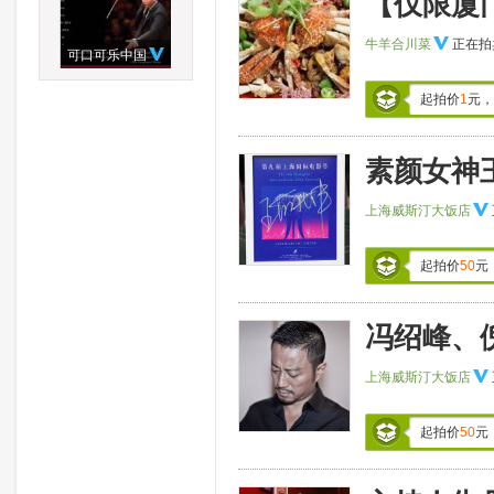
【仅限厦
牛羊合川菜
正在拍
可口可乐中国
起拍价
1
元，
素颜女神
上海威斯汀大饭店
起拍价
50
元
冯绍峰、
上海威斯汀大饭店
起拍价
50
元