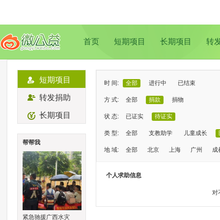
首页
短期项目
长期项目
转
短期项目
时 间:
全部
进行中
已结束
转发捐助
方 式:
全部
捐款
捐物
长期项目
状 态:
已证实
待证实
类 型:
全部
支教助学
儿童成长
帮帮我
地 域:
全部
北京
上海
广州
成
个人求助信息
对
紧急驰援广西水灾