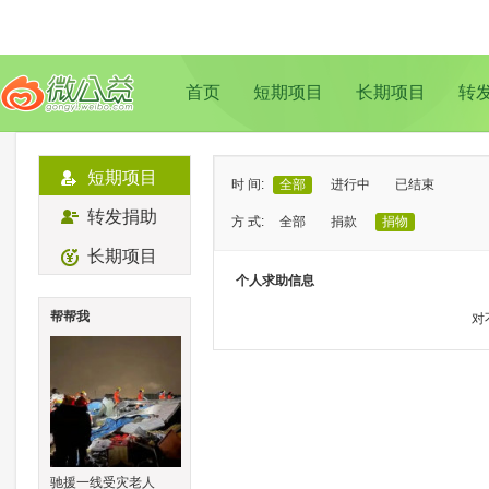
首页
短期项目
长期项目
转
短期项目
时 间:
全部
进行中
已结束
转发捐助
方 式:
全部
捐款
捐物
长期项目
状 态:
已证实
待证实
个人求助信息
类 型:
全部
支教助学
儿童成长
帮帮我
对
地 域:
全部
北京
上海
广州
成
驰援一线受灾老人