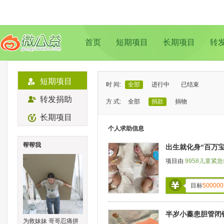
首页
短期项目
长期项目
转
短期项目
时 间:
全部
进行中
已结束
转发捐助
方 式:
全部
捐款
捐物
长期项目
状 态:
已证实
待证实
个人求助信息
类 型:
全部
支教助学
儿童成长
帮帮我
出生就化身“百万
地 域:
全部
北京
上海
广州
成
项目由
9958儿童紧
目标
500000
半岁小蓁患胆管闭
为救妹妹 哥哥忍痛拼