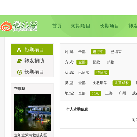
首页
短期项目
长期项目
转
短期项目
时 间:
全部
进行中
已结束
转发捐助
方 式:
全部
捐款
捐物
长期项目
状 态:
已证实
待证实
类 型:
全部
支教助学
儿童成长
帮帮我
地 域:
全部
北京
上海
广州
成
个人求助信息
对
壹加壹紧急救援灾区