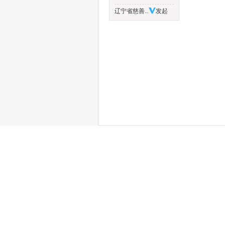
辽宁省慈善..
发起