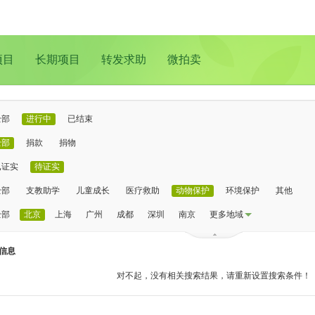
项目
长期项目
转发求助
微拍卖
全部
进行中
已结束
全部
捐款
捐物
已证实
待证实
全部
支教助学
儿童成长
医疗救助
动物保护
环境保护
其他
全部
北京
上海
广州
成都
深圳
南京
更多地域
信息
对不起，没有相关搜索结果，请重新设置搜索条件！