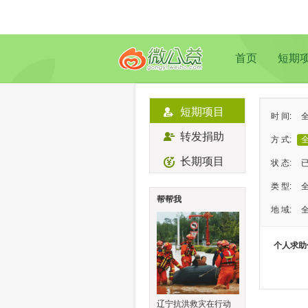
首页
短期
短期项目
时 间:
转发捐助
方 式:
长期项目
状 态:
类 型:
帮帮我
地 域:
个人求助
辽宁抗洪救灾在行动