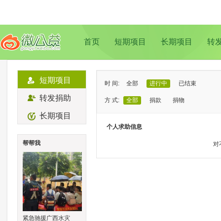
首页
短期项目
长期项目
转
短期项目
时 间:
全部
进行中
已结束
转发捐助
方 式:
全部
捐款
捐物
长期项目
状 态:
已证实
待证实
个人求助信息
类 型:
全部
支教助学
儿童成长
帮帮我
对
地 域:
全部
北京
上海
广州
成
紧急驰援广西水灾