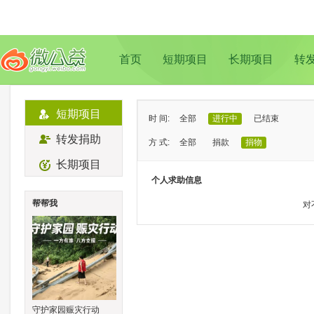
首页
短期项目
长期项目
转
短期项目
时 间:
全部
进行中
已结束
转发捐助
方 式:
全部
捐款
捐物
长期项目
状 态:
已证实
待证实
个人求助信息
类 型:
全部
支教助学
儿童成长
帮帮我
对
地 域:
全部
北京
上海
广州
成
守护家园赈灾行动