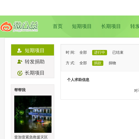
首页
短期项目
长期项目
转
短期项目
时 间:
全部
进行中
已结束
转发捐助
方 式:
全部
捐款
捐物
长期项目
状 态:
已证实
待证实
个人求助信息
类 型:
全部
支教助学
儿童成长
帮帮我
对
地 域:
全部
北京
上海
广州
成
壹加壹紧急救援灾区