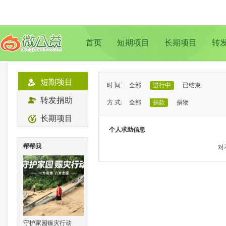
首页
短期项目
长期项目
转
短期项目
时 间:
全部
进行中
已结束
转发捐助
方 式:
全部
捐款
捐物
长期项目
状 态:
已证实
待证实
个人求助信息
类 型:
全部
支教助学
儿童成长
帮帮我
对
地 域:
全部
北京
上海
广州
成
守护家园赈灾行动