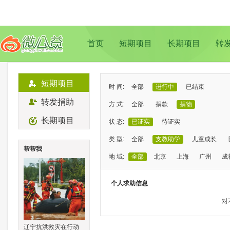
首页
短期项目
长期项目
转
短期项目
时 间:
全部
进行中
已结束
转发捐助
方 式:
全部
捐款
捐物
长期项目
状 态:
已证实
待证实
类 型:
全部
支教助学
儿童成长
帮帮我
地 域:
全部
北京
上海
广州
成
个人求助信息
对
辽宁抗洪救灾在行动