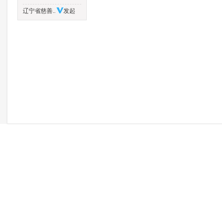
辽宁省慈善..
发起