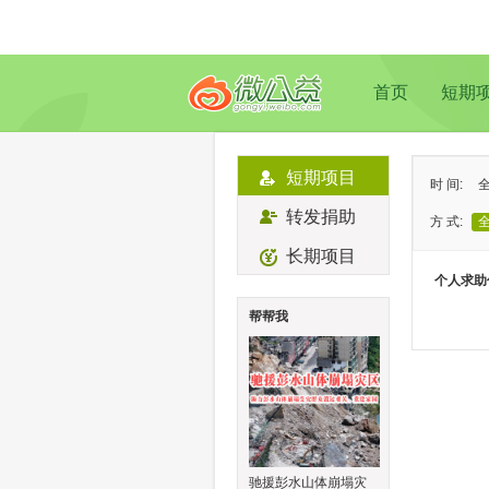
首页
短期
短期项目
时 间:
转发捐助
方 式:
长期项目
状 态:
个人求助
类 型:
帮帮我
地 域:
驰援彭水山体崩塌灾