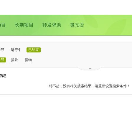
项目
长期项目
转发求助
微拍卖
全部
进行中
已结束
全部
捐款
捐物
已证实
待证实
信息
全部
支教助学
儿童成长
医疗救助
动物保护
环境保护
其他
对不起，没有相关搜索结果，请重新设置搜索条件！
全部
北京
上海
广州
成都
深圳
南京
更多地域