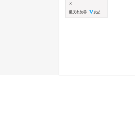
区
重庆市慈善..
发起