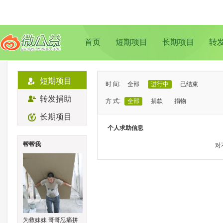
首页
短期项目
长期项目
转
短期项目
时 间:
全部
进行中
已结束
转发捐助
方 式:
全部
捐款
捐物
长期项目
状 态:
已证实
待证实
个人求助信息
类 型:
全部
支教助学
儿童成长
帮帮我
对
地 域:
全部
北京
上海
广州
成
为救妹妹 哥哥忍痛拼