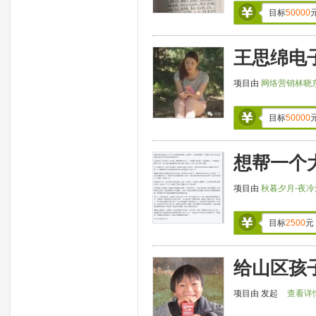
目标
50000
王思绵电子
项目由
网络营销林晓
目标
50000
想帮一个
项目由
秋暮夕月-夜冷
目标
2500
元
给山区孩
项目由
发起
查看详