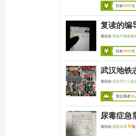
目标
5000
元
复读的编导
项目由
谁说不能做废
目标
3000
元
武汉地铁
项目由
武汉艾仁公益
需志愿者
99
尿毒症急
项目由
震惊全球
发