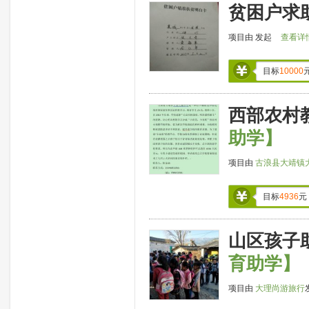
贫困户求
项目由
发起
查看详
目标
10000
西部农村
助学】
项目由
古浪县大靖镇
目标
4936
元
山区孩子助
育助学】
项目由
大理尚游旅行