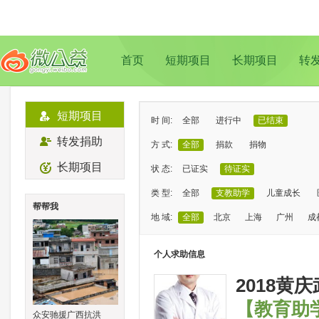
首页
短期项目
长期项目
转
短期项目
时 间:
全部
进行中
已结束
转发捐助
方 式:
全部
捐款
捐物
长期项目
状 态:
已证实
待证实
类 型:
全部
支教助学
儿童成长
帮帮我
地 域:
全部
北京
上海
广州
成
个人求助信息
2018
【教育助
众安驰援广西抗洪