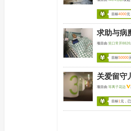
目标
4000
元
求助与病
项目由
笑口常开8826
目标
50000
关爱留守
项目由
等离子花边
目标
1
元，已