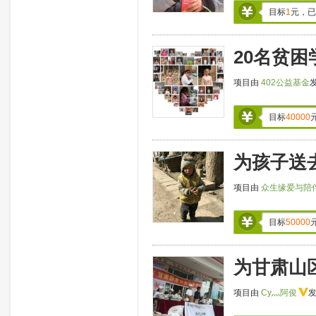
目标
1
元，已
20名贫困
项目由
402公益基金
目标
40000
为孩子送
项目由
众生缘爱与陪
目标
50000
为甘肃山
项目由
Cy灬阿俊