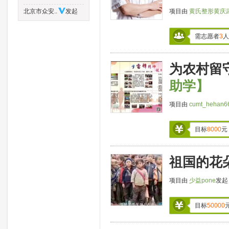
北京市众安..
发起
项目由
黄氏整形黄庆
需志愿者
3
人
为农村留
助学】
项目由
cumt_hehan6
目标
8000
元
祖国的花
项目由
少益pone
发
目标
50000