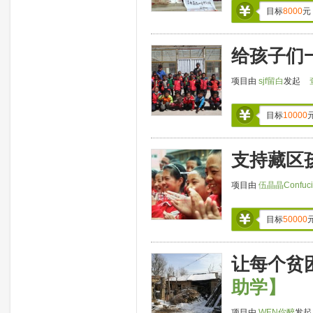
目标
8000
元
给孩子们
项目由
sjf留白
发起
目标
10000
支持藏区
项目由
伍晶晶Confuci
目标
50000
让每个贫
助学】
项目由
WEN你醉
发