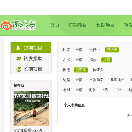
首页
短期项目
长期项目
转
短期项目
时 间:
全部
进行中
已结束
转发捐助
方 式:
全部
捐款
捐物
长期项目
状 态:
已证实
待证实
类 型:
全部
支教助学
儿童成长
帮帮我
地 域:
全部
北京
上海
广州
成
个人求助信息
对
守护家园赈灾行动