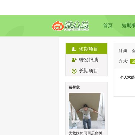
首页
短期
短期项目
时 间:
转发捐助
方 式:
长期项目
状 态:
个人求助
类 型:
帮帮我
地 域:
为救妹妹 哥哥忍痛拼