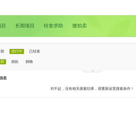
项目
长期项目
转发求助
微拍卖
全部
进行中
已结束
全部
捐款
捐物
已证实
待证实
信息
全部
支教助学
儿童成长
医疗救助
动物保护
环境保护
其他
对不起，没有相关搜索结果，请重新设置搜索条件！
全部
北京
上海
广州
成都
深圳
南京
更多地域