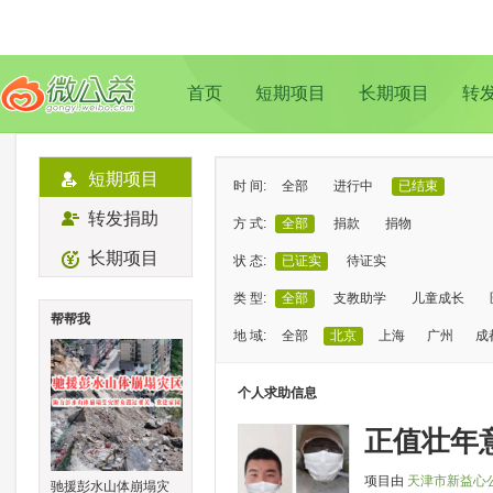
首页
短期项目
长期项目
转
短期项目
时 间:
全部
进行中
已结束
转发捐助
方 式:
全部
捐款
捐物
长期项目
状 态:
已证实
待证实
类 型:
全部
支教助学
儿童成长
帮帮我
地 域:
全部
北京
上海
广州
成
个人求助信息
正值壮年
项目由
天津市新益心
驰援彭水山体崩塌灾