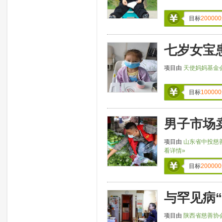
目标
200000
七岁女宝
项目由
天使妈妈基金
目标
100000
男子市场
项目由
山东省中投慈
看详情»
目标
200000
与罕见病
项目由
陕西省慈善协