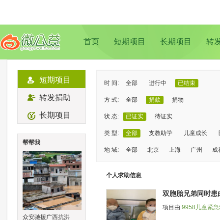
首页
短期项目
长期项目
转
短期项目
时 间:
全部
进行中
已结束
转发捐助
方 式:
全部
捐款
捐物
长期项目
状 态:
已证实
待证实
类 型:
全部
支教助学
儿童成长
帮帮我
地 域:
全部
北京
上海
广州
成
个人求助信息
双胞胎兄弟同时患
项目由
9958儿童紧
众安驰援广西抗洪