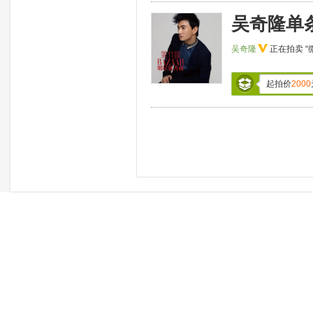
吴奇隆单
吴奇隆
正在拍卖 
起拍价
2000