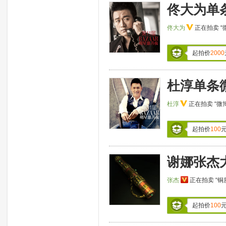
佟大为单
佟大为
正在拍卖 
起拍价
2000
杜淳单条
杜淳
正在拍卖 “
起拍价
100
谢娜张杰
张杰
正在拍卖 “
起拍价
100