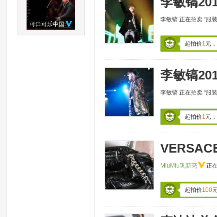
李敏镐20
李敏镐 正在拍卖 “
可口可乐中国
起拍价
1
元，
李敏镐20
李敏镐 正在拍卖 “
起拍价
1
元，
VERSA
MiuMiu巩新亮
正在
起拍价
100