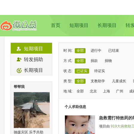
首页
短期项目
长期项目
转
短期项目
时 间:
全部
进行中
已结束
转发捐助
方 式:
全部
捐款
捐物
长期项目
状 态:
已证实
待证实
类 型:
全部
支教助学
儿童成长
帮帮我
地 域:
全部
北京
上海
广州
成
个人求助信息
急救需打特效药的
项目由
919大病救助
驰援灾区 乐予共助