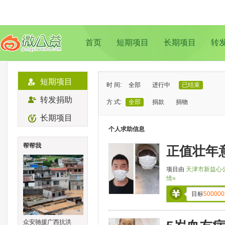
首页
短期项目
长期项目
转
短期项目
时 间:
全部
进行中
已结束
转发捐助
方 式:
全部
捐款
捐物
长期项目
状 态:
已证实
待证实
个人求助信息
类 型:
全部
支教助学
儿童成长
帮帮我
正值壮年
地 域:
全部
北京
上海
广州
成
项目由
天津市新益心
情»
目标
500000
众安驰援广西抗洪