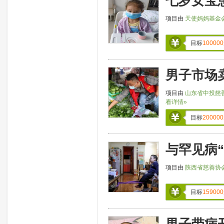
七岁女宝
项目由
天使妈妈基金
目标
100000
男子市场
项目由
山东省中投慈
看详情»
目标
200000
与罕见病
项目由
陕西省慈善协
目标
159000