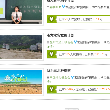
追光青年助学计划
由
嘉学互助
发起的品牌捐项目，助力品牌公益
已有
79
人次捐助，已捐款
557.1
元
南方水灾救援计划
由
盘州市义工联合会
发起的品牌捐项目，助力
详情»
已有
635
人次捐助，已捐款
6125.73
元
我为三北种棵树
由
中国绿化基金会
发起的品牌捐项目，助力品
情»
已有
26497
人次捐助，已捐款
155287.5