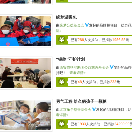
缘梦温暖包
由
缘梦公益基金会
发起的品牌捐项目，助力品
情»
已有
286
人次捐助，已捐款
1956.55
元
“银龄”守护计划
由
西安市扶弱助困公益慈善基金会
发起的品牌
持吧！
查看详情»
已有
48
人次捐助，已捐款
233
元
勇气工程 给久病孩子一颗糖
由
北京乐予慈善基金会
发起的品牌捐项目，助
看详情»
已有
1933
人次捐助，已捐款
24290.99