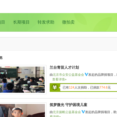
项目
长期项目
转发求助
微拍卖
息
兰台青苗人才计划
由
北京市众安公益基金会
发起的品牌捐项目，
查看详情»
已有
124
人次捐助，已捐款
774.6
元
筑梦微光 守护困境儿童
由
北京扬帆公益基金会
发起的品牌捐项目，助
看详情»