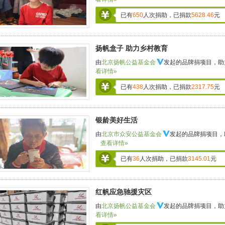
已有
650
人次捐助，已捐款
5628.46
元
扬帆盒子 助力乡村教育
由
北京扬帆公益基金会
发起的品牌捐项目，助
看详情»
已有
438
人次捐助，已捐款
2317.75
元
银龄美好生活
由
北京市众安公益基金会
发起的品牌捐项目，
查看详情»
已有
36
人次捐助，已捐款
3145.01
元
红帆应急驰援灾区
由
北京扬帆公益基金会
发起的品牌捐项目，助
看详情»