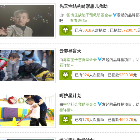
先天性结构畸形患儿救助
由
中国出生缺陷干预救助基金会
发起的品牌捐
吧！
查看详情»
已有
5018
人次捐助，已捐款
57200.75
云养导盲犬
由
海南墨子慈善基金会
发起的品牌捐项目，助
看详情»
已有
924
人次捐助，已捐款
9299.38
元
呵护星计划
由
中华社会救助基金会
发起的品牌捐项目，助
看详情»
已有
178
人次捐助，已捐款
4660.76
元