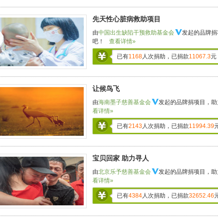
先天性心脏病救助项目
由
中国出生缺陷干预救助基金会
发起的品牌捐
吧！
查看详情»
已有
1168
人次捐助，已捐款
11067.3
元
让候鸟飞
由
海南墨子慈善基金会
发起的品牌捐项目，助
看详情»
已有
2143
人次捐助，已捐款
11994.39
宝贝回家 助力寻人
由
北京乐予慈善基金会
发起的品牌捐项目，助
看详情»
已有
4384
人次捐助，已捐款
32652.46