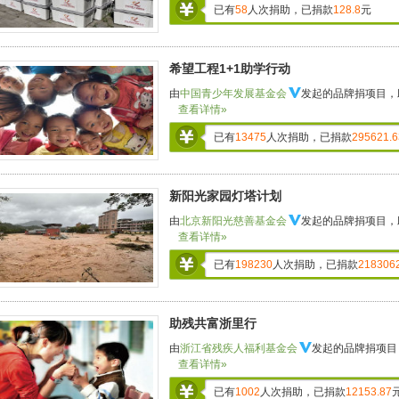
已有
58
人次捐助，已捐款
128.8
元
希望工程1+1助学行动
由
中国青少年发展基金会
发起的品牌捐项目，
查看详情»
已有
13475
人次捐助，已捐款
295621.6
新阳光家园灯塔计划
由
北京新阳光慈善基金会
发起的品牌捐项目，
查看详情»
已有
198230
人次捐助，已捐款
218306
助残共富浙里行
由
浙江省残疾人福利基金会
发起的品牌捐项目
查看详情»
已有
1002
人次捐助，已捐款
12153.87