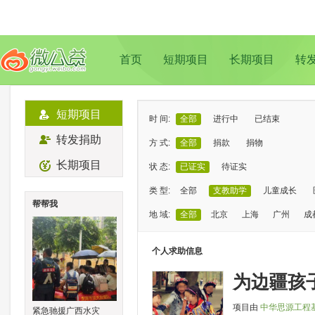
首页
短期项目
长期项目
转
短期项目
时 间:
全部
进行中
已结束
转发捐助
方 式:
全部
捐款
捐物
长期项目
状 态:
已证实
待证实
类 型:
全部
支教助学
儿童成长
帮帮我
地 域:
全部
北京
上海
广州
成
个人求助信息
为边疆孩
项目由
中华思源工程
紧急驰援广西水灾