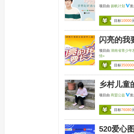
项目由
扬帆计划
发
目标
10000
闪亮的我
项目由
湖南省青少年
情»
目标
350000
乡村儿童
项目由
商盟公益
发
目标
76080
520爱心