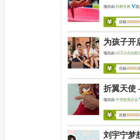
项目由
杉树支教
发
目标
300000
为孩子开
项目由
UCCA尤伦斯
目标
40000
折翼天使
项目由
中华慈善总会
目标
500000
刘宇宁梦