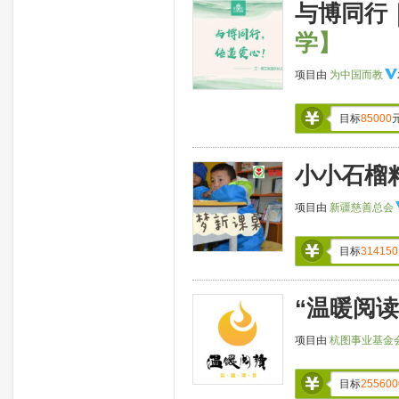
与博同行
学】
项目由
为中国而教
目标
85000
小小石榴
项目由
新疆慈善总会
目标
314150
“温暖阅读
项目由
杭图事业基金
目标
255600