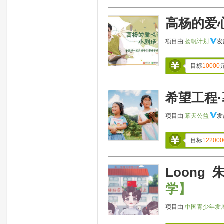
高杨的爱
项目由
扬帆计划
发
目标
10000
希望工程
项目由
幕天公益
发
目标
122000
Loong
学】
项目由
中国青少年发