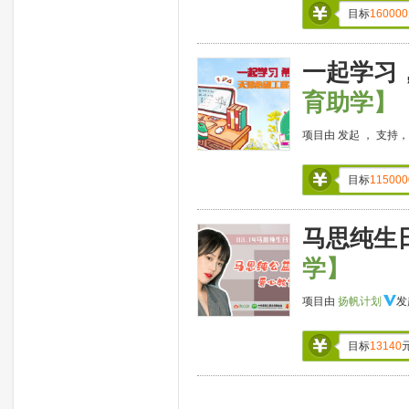
目标
160000
一起学习
育助学】
项目由
发起 ，
支持
目标
115000
马思纯生
学】
项目由
扬帆计划
发
目标
13140