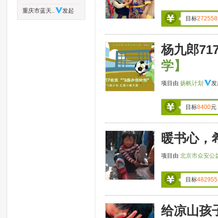
重庆市蓝天..
发起
目标
272558
杨九郎71
学】
项目由
扬帆计划
发
目标
8400
元
暖书心，
项目由
北京市众安公
目标
482955
给凉山孩