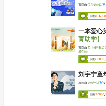
项目由
亿天使公益
目标
156000
一本爱心
育助学】
项目由
四川省科技公
看详情»
目标
50000
刘宇宁童
项目由
扬帆计划
发
目标
10000