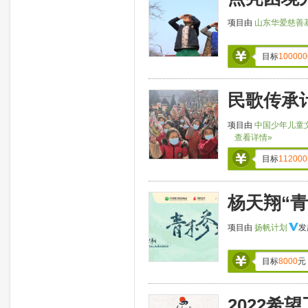
项目由
山东华爱慈善
目标
100000
民歌传承
项目由
中国少年儿童
查看详情»
目标
112000
杨天翔“
项目由
扬帆计划
发
目标
8000
元
2022希