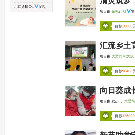
清灵筑梦
北京扬帆公..
发起
项目由
扬帆计划
发
目标
10000
汇流乡土
项目由
大爱简单2020
目标
50400
向日葵成
项目由
发起 ，
大爱简
目标
336000