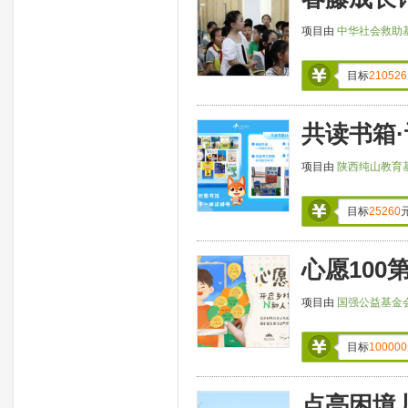
项目由
中华社会救助
目标
210526
共读书箱
项目由
陕西纯山教育
目标
25260
心愿100
项目由
国强公益基金
目标
100000
点亮困境