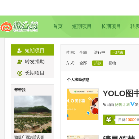
首页
短期项目
长期项目
转
短期项目
时 间:
全部
进行中
已结束
转发捐助
方 式:
全部
捐款
捐物
长期项目
状 态:
已证实
待证实
个人求助信息
类 型:
全部
支教助学
儿童成长
帮帮我
YOLO图
地 域:
全部
北京
上海
广州
成
项目由
扬帆计划
发
目标
10000
驰援广西洪涝灾害