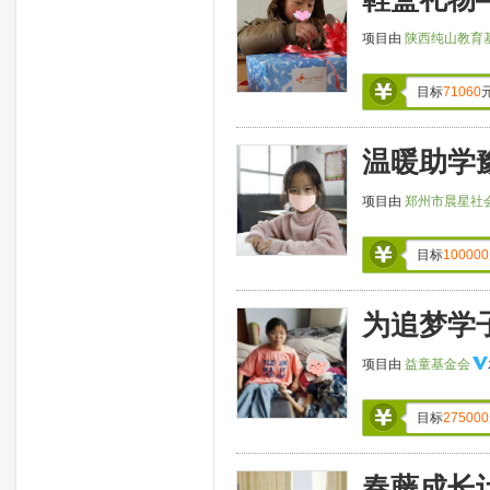
项目由
陕西纯山教育
目标
71060
温暖助学
项目由
郑州市晨星社
目标
100000
为追梦学
项目由
益童基金会
目标
275000
春藤成长