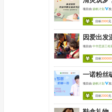
清灵筑梦
项目由
扬帆计划
发
目标
2000
元
因爱出发
项目由
中华思源工程
目标
300000
一诺粉丝
项目由
扬帆计划
发
目标
2000
元
鞋盒礼物