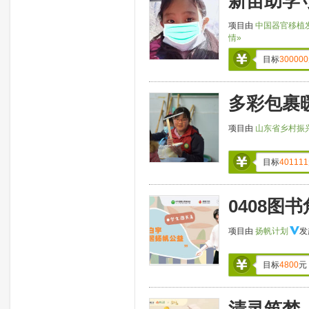
新苗助学
项目由
中国器官移植
情»
目标
300000
多彩包裹
项目由
山东省乡村振
目标
401111
0408图
项目由
扬帆计划
发
目标
4800
元